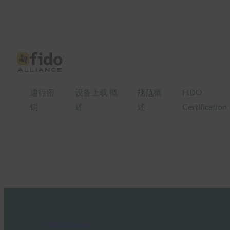
通行密
设备上载 概
规范概
FIDO
钥
述
述
Certification
FIDO in the News