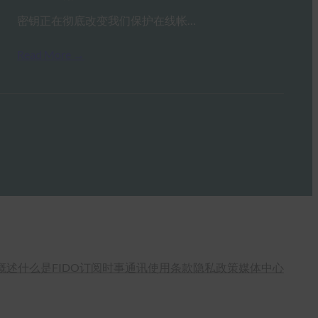
密钥正在彻底改变我们保护在线帐…
Read More →
概述
什么是FIDO
订阅时事通讯
使用条款
隐私政策
媒体中心