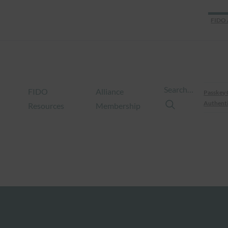
FIDO 
Search…
FIDO
Alliance
Passkey 
Authenti
Resources
Membership