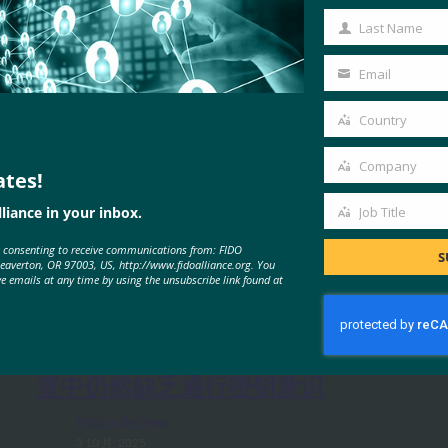
Name
Last Name
Last
Name
Email
Your
email
Country
Country
Company
ates!
Company
liance in your inbox.
Job Title
Job
e consenting to receive communications from: FIDO
Title
S
Beaverton, OR 97003, US, http://www.fidoalliance.org. You
MORE
FIDO IN THE NEWS
ve emails at any time by using the unsubscribe link found at
生物识别更新：Yubico 发现全球调
查中仍然缺乏通行密钥意识
FIDO in the News
3 10 月, 2025