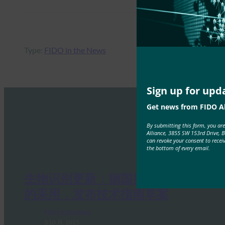
Type:
FIDO in the News
Sign up for upd
Get news from FIDO Al
By submitting this form, you ar
Alliance, 3855 SW 153rd Drive, 
can revoke your consent to recei
the bottom of every email.
生物识别更新：德国推动通行密钥
的采用，发布技术指南草案
FIDO in the News
3 10 月, 2025