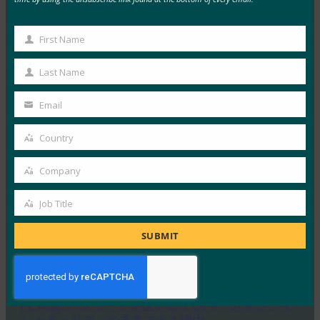
生体認証の最新情報:ドイツがパスキーの採用を推
First Name
First
進し、技術ガイドライン草案を発表
Name
FIDO in the News
Last Name
Last
10月 3, 2025
Name
Email
ドイツ連邦情報セキュリティ局 …
Your
email
Country
Read More →
Country
生体認証の最新情報:Yubicoは、世界的な調査でパ
Company
Company
スキーの認識がまだ不足していることを発見
Job Title
FIDO in the News
Job
10月 3, 2025
Title
SUBMIT
認識されているサイバーセキュリ…
Read More →
PC Mag: パスワードを捨てる: パスキーがオンライ