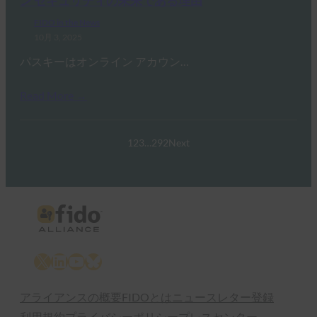
ン セキュリティの未来である理由
FIDO in the News
10月 3, 2025
パスキーはオンライン アカウン…
Read More →
1
2
3
…
292
Next
X
LinkedIn
YouTube
Bluesky
アライアンスの概要
FIDOとは
ニュースレター登録
利用規約
プライバシーポリシー
プレスセンター