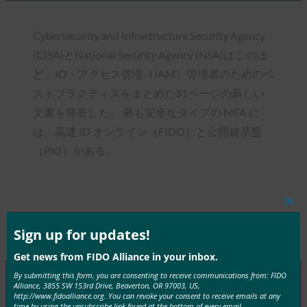
Cybersecurity and Infrastructure Security Agency
(CISA)とNational Security Agency (NSA)はこのほ
ど、ID・アクセス管理（IAM）管理者のためのベ
ストプラクティスをまとめた31ページの新しい
文書を発表した。 最も安全なタイプの MFA に
は、高速 ID オンライン（FIDO）と公開鍵基盤
（PKI）がある。
Clos
this
mod
Sign up for updates!
Type:
FIDO in the News
Get news from FIDO Alliance in your inbox.
By submitting this form, you are consenting to receive communications from: FIDO
Alliance, 3855 SW 153rd Drive, Beaverton, OR 97003, US,
http://www.fidoalliance.org. You can revoke your consent to receive emails at any
MORE
FIDO IN THE NEWS
time by using the unsubscribe link found at the bottom of every email.