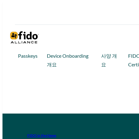
Passkeys
Device Onboarding
사양 개
FID
개요
요
Certi
FIDO in the News