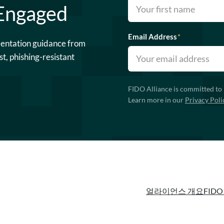
 Engaged
Email Address
*
mentation guidance from
st, phishing-resistant
FIDO Alliance is committed to 
Learn more in our
Privacy Poli
얼라이언스 개요
FIDO