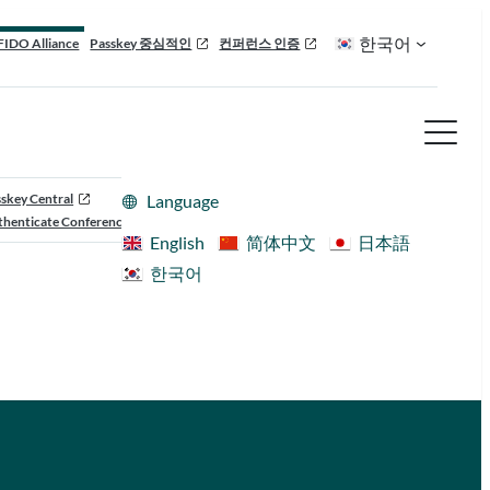
한국어
FIDO Alliance
Passkey 중심적인
컨퍼런스 인증
skey Central
Language
henticate Conference
English
简体中文
日本語
한국어