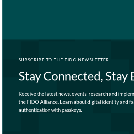
SUBSCRIBE TO THE FIDO NEWSLETTER
Stay Connected, Stay
Receive the latest news, events, research and imple
the FIDO Alliance. Learn about digital identity and fa
authentication with passkeys.