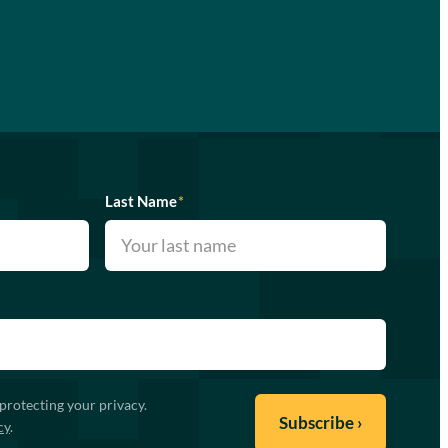
Last Name
*
protecting your privacy.
cy
.