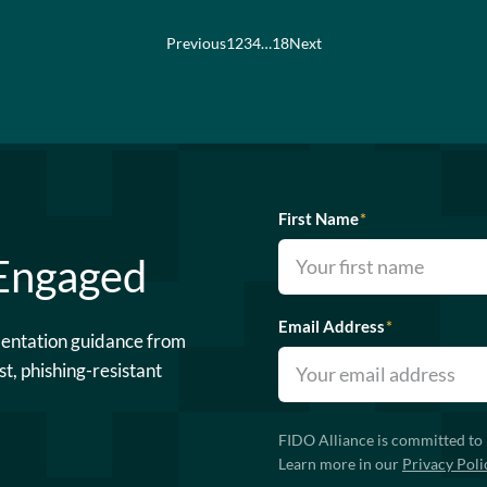
Previous
1
2
3
4
…
18
Next
First Name
*
 Engaged
Email Address
*
mentation guidance from
st, phishing-resistant
FIDO Alliance is committed to 
Learn more in our
Privacy Poli