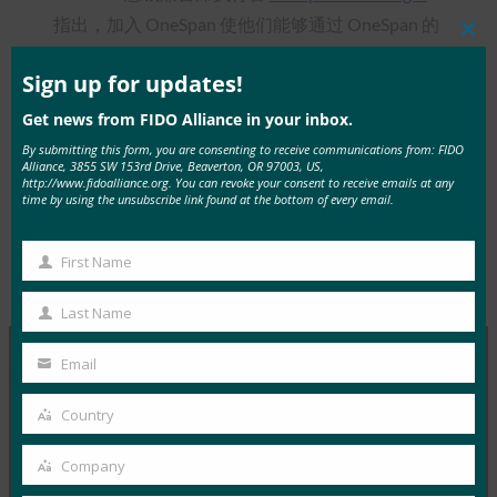
指出，加入 OneSpan 使他们能够通过 OneSpan 的
Clos
全球影响力将植根于 FIDO 等开放标准的愿景带给
this
mod
Sign up for updates!
更广泛的受众。FIDO 联盟执行董事兼首席执行官
Andrew Shikiar
表示，Nok Nok 一直是 FIDO 生态
Get news from FIDO Alliance in your inbox.
系统的 “开拓者”。
By submitting this form, you are consenting to receive communications from: FIDO
Alliance, 3855 SW 153rd Drive, Beaverton, OR 97003, US,
http://www.fidoalliance.org. You can revoke your consent to receive emails at any
time by using the unsubscribe link found at the bottom of every email.
First Name
First
Type:
FIDO in the News
Name
Last Name
Last
Name
Email
Your
MORE
FIDO IN THE NEWS
email
Country
Country
TechGenyz：无密码的未来：生物识别技术和密钥如
Company
何解锁真正的安全性
Company