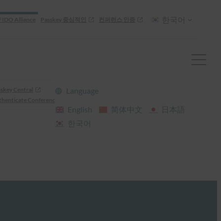
한국어
FIDO Alliance
Passkey 중심적인
컨퍼런스 인증
skey Central
Language
henticate Conference
English
简体中文
日本語
한국어