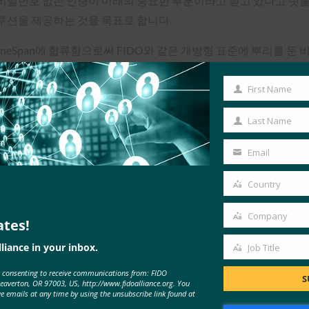
번호 없는 인증이 미래의 중요한 부분이라고 믿고 있다고 덧붙였습니
솔루션을 제공하는 것을 목표로 합니다.
OneSpan에 합류함으로써 FIDO와 같은 개방형 표준에 뿌리를 둔 
스의 전무이사 겸 CEO인
앤드류 시키아르
는 녹녹이 FIDO 생태계
First Name
First
Name
Last Name
Last
Name
Email
Your
email
Country
Country
Company
ates!
Company
liance in your inbox.
Job Title
Job
e consenting to receive communications from: FIDO
Title
S
Beaverton, OR 97003, US, http://www.fidoalliance.org. You
ve emails at any time by using the unsubscribe link found at