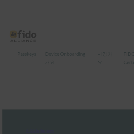
Passkeys
Device Onboarding
사양 개
FID
개요
요
Certi
FIDO in the News