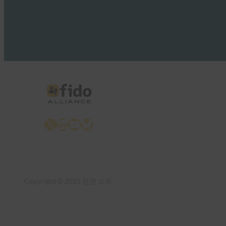
X
LinkedIn
YouTube
Bluesky
Copyright © 2025 판권 소유