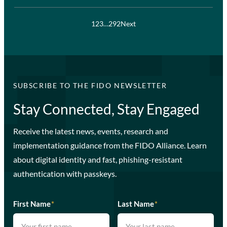
1
2
3
…
292
Next
SUBSCRIBE TO THE FIDO NEWSLETTER
Stay Connected, Stay Engaged
Receive the latest news, events, research and
implementation guidance from the FIDO Alliance. Learn
about digital identity and fast, phishing-resistant
authentication with passkeys.
First Name
*
Last Name
*