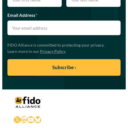
Email Address
*
FIDO Alliance is committed to protecting your privacy.
Learn more in our
Privacy Policy
.
X
LinkedIn
YouTube
Bluesky