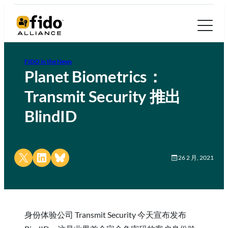
FIDO in the News
Planet Biometrics：
Transmit Security 推出
BlindID
Share on X
Share on LinkedIn
Share on Bluesky
26 2 月, 2021
身份体验公司 Transmit Security 今天宣布发布