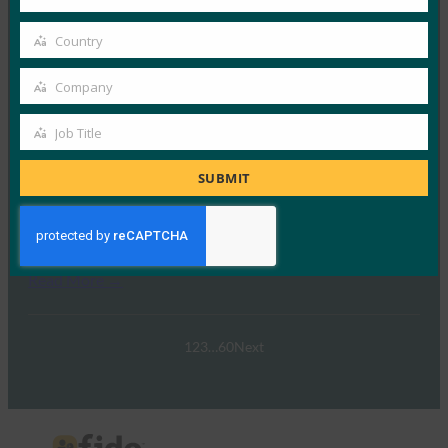
Your
FIDO 얼라이언스는 최근 호주와 그 외…
email
Country
Country
Read More →
Company
웨비나: NIST SP 800-63 디지털 ID 표준: 업데이트 및
Company
패스키에 대한 의미
Job Title
Job
FIDO Presentations
9월 30, 2024
Title
SUBMIT
NIST SP 800-63-4 디지털 ID 지침 초안의 네 번째 개정판
이 이제 공개 의견 수렴을 위해…
Read More →
1
2
3
…
60
Next