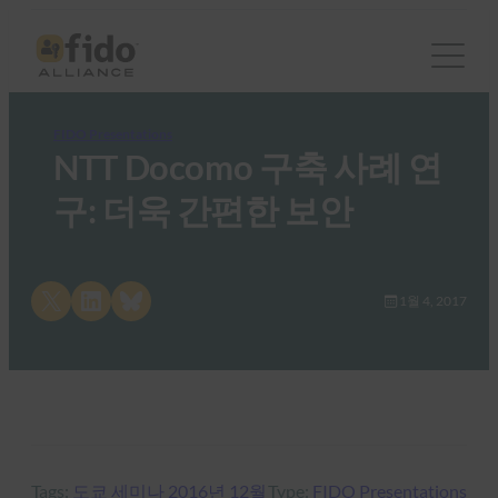
FIDO Presentations
NTT Docomo 구축 사례 연
구: 더욱 간편한 보안
Share on X
Share on LinkedIn
Share on Bluesky
1월 4, 2017
Tags:
도쿄 세미나 2016년 12월
Type:
FIDO Presentations