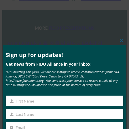
MORE
FIDO PRESENTATIONS
FIDO 세미나: 인증, 신원 및 앞으로 나아갈 길
Clos
this
FIDO Presentations
mod
Sign up for updates!
6월 13, 2025
Get news from FIDO Alliance in your inbox.
개요 FIDO 얼라이언스와 호스트 스폰서인 탈레스는 최
By submitting this form, you are consenting to receive communications from: FIDO
근 인증, 신원 및 앞으로 나아갈 길에 대한 하루…
Alliance, 3855 SW 153rd Drive, Beaverton, OR 97003, US,
http://www.fidoalliance.org. You can revoke your consent to receive emails at any
time by using the unsubscribe link found at the bottom of every email.
Read More →
FIDO 얼라이언스 멜버른 세미나 2025
First Name
First
FIDO Presentations
Name
Last Name
2월 21, 2025
Last
패스키 탐색: 호주의 FIDO 인증에 대한 심층 분석 개요
Name
Email