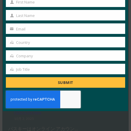
FIDO in the News
First Name
First
10月 3, 2025
Name
Last Name
ドイツ連邦情報セキュリティ局 …
Last
Name
Email
Read More →
Your
email
生体認証の最新情報:Yubicoは、世界的な調査でパ
Country
Country
スキーの認識がまだ不足していることを発見
Company
FIDO in the News
Company
10月 3, 2025
Job Title
Job
認識されているサイバーセキュリ…
Title
SUBMIT
Read More →
PC Mag: パスワードを捨てる: パスキーがオンライ
ン セキュリティの未来である理由
FIDO in the News
10月 3, 2025
パスキーはオンライン アカウン…