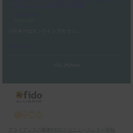
ン セキュリティの未来である理由
FIDO in the News
10月 3, 2025
パスキーはオンライン アカウン…
Read More →
1
2
3
…
292
Next
X
LinkedIn
YouTube
Bluesky
アライアンスの概要
FIDOとは
ニュースレター登録