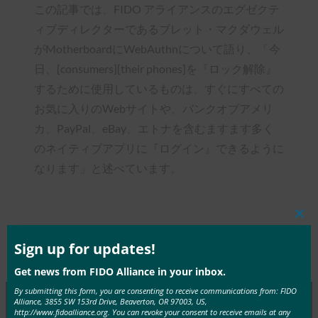
この記事では、FIDO アライアンスのエグゼクテ
ィブディレクターであるブレット・マクダウェル
がMotherboardにWebAuthnについて語り、「今
日、[consumers][their phones]を『ロック解除』
するために使用しているものは、すぐにすべての
お気に入りのWebサイトや、バンクオブアメリ
カ、PayPal、eBay、エトナを含むますます多く
のネイティブアプリに『ログイン』できるように
なります」と述べています。
Clos
this
mod
Sign up for updates!
Type:
FIDO in the News
Get news from FIDO Alliance in your inbox.
By submitting this form, you are consenting to receive communications from: FIDO
Alliance, 3855 SW 153rd Drive, Beaverton, OR 97003, US,
http://www.fidoalliance.org. You can revoke your consent to receive emails at any