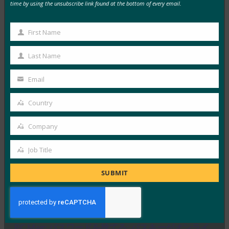
time by using the unsubscribe link found at the bottom of every email.
MORE
FIDO IN THE NEWS
生体認証の最新情報:ドイツがパスキーの採用を推
First Name
First
進し、技術ガイドライン草案を発表
Name
Last Name
FIDO in the News
Last
10月 3, 2025
Name
Email
Your
ドイツ連邦情報セキュリティ局 …
email
Country
Country
Read More →
Company
生体認証の最新情報:Yubicoは、世界的な調査でパ
Company
スキーの認識がまだ不足していることを発見
Job Title
Job
FIDO in the News
10月 3, 2025
Title
SUBMIT
認識されているサイバーセキュリ…
Read More →
PC Mag: パスワードを捨てる: パスキーがオンライ