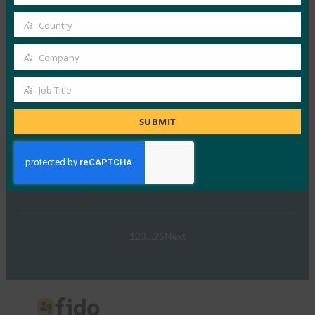
Your
표준 및 인증이 소프트웨어 정의 차량, 자율 주행 기술…
email
Country
Country
Read More →
Company
Company
FIDO 표준 및 인증을 통한 자동차 혁신 주도
Job Title
Job
FIDO Videos
9월 25, 2025
Title
SUBMIT
참석자들은 이 웹캐스트에 참여하여 FIDO 얼라이언스
표준 및 인증이 소프트웨어 정의 차량, 자율 주행 기술…
Read More →
1
2
3
…
25
Next