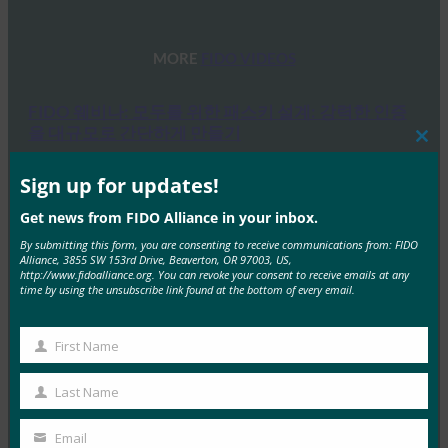
MORE
FIDO VIDEOS
FIDO 웨비나: 모두를 위한 패스키 설계: 강력한 인증
을 대규모로 간단하게 만들기
Clos
FIDO Videos
this
mod
Sign up for updates!
10월 23, 2025
Get news from FIDO Alliance in your inbox.
참석자들은 이 웹캐스트에 참여하여 FIDO 얼라이언스의
By submitting this form, you are consenting to receive communications from: FIDO
UX 워킹 그룹 구성원들이 초기 사용자 온보딩부터 원활
Alliance, 3855 SW 153rd Drive, Beaverton, OR 97003, US,
한 교차…
http://www.fidoalliance.org. You can revoke your consent to receive emails at any
time by using the unsubscribe link found at the bottom of every email.
Read More →
First Name
FIDO 표준 및 인증을 통한 자동차 혁신 주도
First
Name
FIDO Videos
Last Name
Last
9월 25, 2025
Name
Email
참석자들은 이 웹캐스트에 참여하여 FIDO 얼라이언스