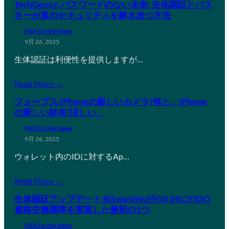
TechGenyz: パスワードのない未来: 生体認証とパス
キーが真のセキュリティを解き放つ方法
FIDO in the News
9月 26, 2025
生体認証は利便性を提供しますが…
Read More →
フォーブス:iPhoneの新しいカメラ?何と。iPhone
の新しい財布?涼しい。
FIDO in the News
9月 26, 2025
ウォレット内のIDに対するAp…
Read More →
生体認証アップデート:BitwardenがiOS 26にFIDO
資格交換標準を実装した最初の1つ
FIDO in the News