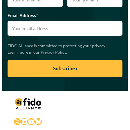
Email Address
*
FIDO Alliance is committed to protecting your privacy.
Learn more in our
Privacy Policy
.
X
LinkedIn
YouTube
Bluesky