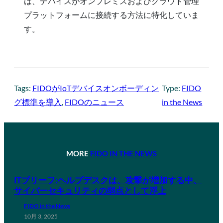
は、デバイスがオンプレミスおよびクラウド管理
プラットフォームに接続する方法に特化していま
す。
Tags:
FIDOがIoTデバイスオンボーディン
Type:
FIDO
グ標準を導入
, 
FIDOのニュース
in the News
MORE
FIDO IN THE NEWS
ITブリーフ:ヘルプデスクは、攻撃が増加する中、
サイバーセキュリティの弱点として浮上
FIDO in the News
10月 3, 2025