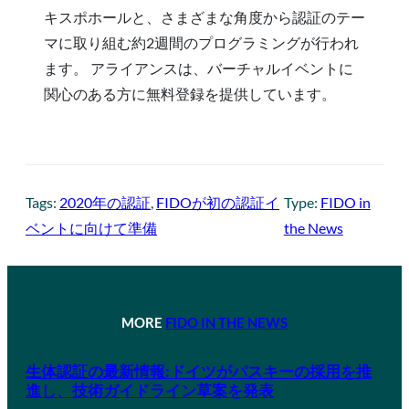
キスポホールと、さまざまな角度から認証のテー
マに取り組む約2週間のプログラミングが行われ
ます。 アライアンスは、バーチャルイベントに
関心のある方に無料登録を提供しています。
Tags:
2020年の認証
, 
FIDOが初の認証イ
Type:
FIDO in
ベントに向けて準備
the News
MORE
FIDO IN THE NEWS
生体認証の最新情報:ドイツがパスキーの採用を推
進し、技術ガイドライン草案を発表