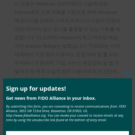
이 인증은 Windows 10의 FIDO2 기술에 대한
Microsoft의 오랜 지원을 기반으로 하며 Windows
에코시스템 전체의 고객과 파트너가 사용자 인증에
대한 FIDO의 접근 방식을 활용할 수 있는 기회를 제
공합니다.” 라고 FIDO Alliance의 최고 마케팅 책임
자인 Andrew Shikiar는 말했습니다. “FIDO2는 이제
세계에서 가장 많이 사용되는 운영 체제 및 웹 브라
우저에서 지원되며, 기업, 서비스 제공업체 및 앱 개
발자가 전 세계 수십억 명의 사용자에게 더 간단하
Clos
고 강력한 인증 경험을 신속하게 제공할 수 있는 발
this
mod
Sign up for updates!
판을 마련합니다.”
Get news from FIDO Alliance in your inbox.
Microsoft Edge
외에도 FIDO2는 주요 웹 브라우저
By submitting this form, you are consenting to receive communications from: FIDO
인
Google Chrome
및
Mozilla Firefox
(
Apple Safari
Alliance, 3855 SW 153rd Drive, Beaverton, OR 97003, US,
http://www.fidoalliance.org. You can revoke your consent to receive emails at any
에서 미리 보기 지원 포함)에서도 지원됩니다.
또한
time by using the unsubscribe link found at the bottom of every email.
Android는 FIDO2 인증을 획득
하여 모바일 앱과 웹
사이트가 Android 7.0+를 지원하는 10억 대 이상의