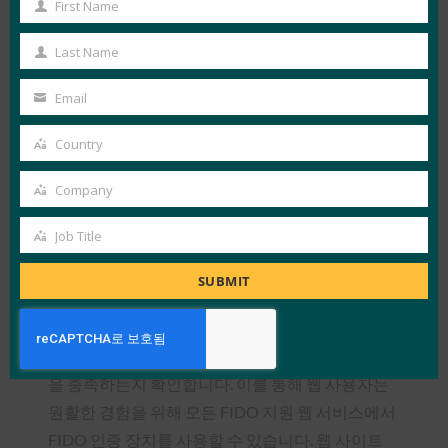
First Name
First
기기에서 FIDO 표준을 활용할 수 있습니다. 또한 구
Name
Last Name
현을 지원하기 위해 여러
FIDO2 인증 제품이
발표
Last
되었습니다.
Name
Email
Your
즉시 사용 가능한 인증을 활용하고 Windows 10 장
email
Country
Country
치에 FIDO 인증 로고를 표시하는 데 관심이 있는 제
조업체는 FIDO Alliance의 새로운 상표 및 서비스
Company
Company
마크 사용
계약을
참조해야 합니다.
Job Title
Job
FIDO 인증 정보
Title
SUBMIT
FIDO Alliance는 생체 인식 및/또는 보안 키, 클라이
언트 및 서버와 같은 인증 장치를 인증하여 FIDO2
를 포함한 FIDO 사양을 준수하고 특정 보안 프로필
을 충족하는지 확인합니다. 이를 통해 웹 사용자는
원활한 경험을 위해 모든 FIDO 지원 웹 서비스에서
FIDO 인증 장치를 사용할 수 있습니다. 웹 사이트