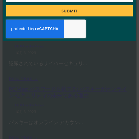
Job
ドイツ連邦情報セキュリティ局 …
Title
SUBMIT
Read More →
生体認証の最新情報:Yubicoは、世界的な調査でパ
スキーの認識がまだ不足していることを発見
FIDO in the News
10月 3, 2025
認識されているサイバーセキュリ…
Read More →
PC Mag: パスワードを捨てる: パスキーがオンライ
ン セキュリティの未来である理由
FIDO in the News
10月 3, 2025
パスキーはオンライン アカウン…
Read More →