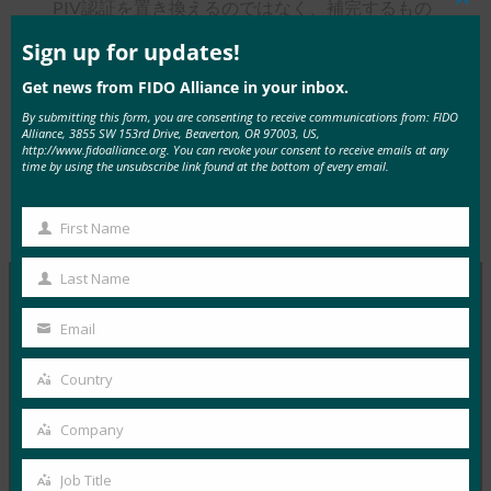
PIV認証を置き換えるのではなく、補完するもの
Clos
this
です。
mod
Sign up for updates!
記事を読む
Get news from FIDO Alliance in your inbox.
By submitting this form, you are consenting to receive communications from: FIDO
Alliance, 3855 SW 153rd Drive, Beaverton, OR 97003, US,
http://www.fidoalliance.org. You can revoke your consent to receive emails at any
time by using the unsubscribe link found at the bottom of every email.
Type:
FIDO in the News
First Name
First
Name
Last Name
Last
Name
Email
MORE
FIDO IN THE NEWS
Your
email
Country
生体認証の最新情報:ドイツがパスキーの採用を推
Country
進し、技術ガイドライン草案を発表
Company
Company
FIDO in the News
10月 3, 2025
Job Title