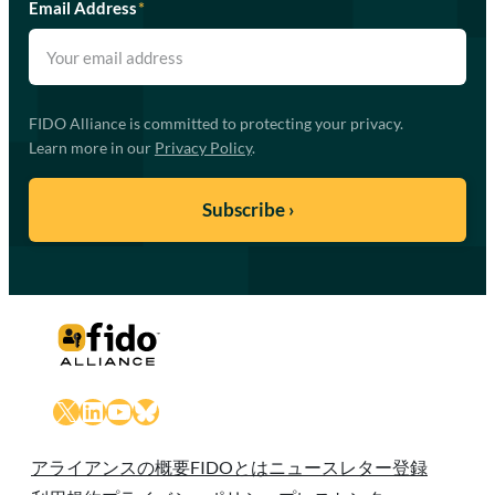
Email Address
*
FIDO Alliance is committed to protecting your privacy.
Learn more in our
Privacy Policy
.
X
LinkedIn
YouTube
Bluesky
アライアンスの概要
FIDOとは
ニュースレター登録