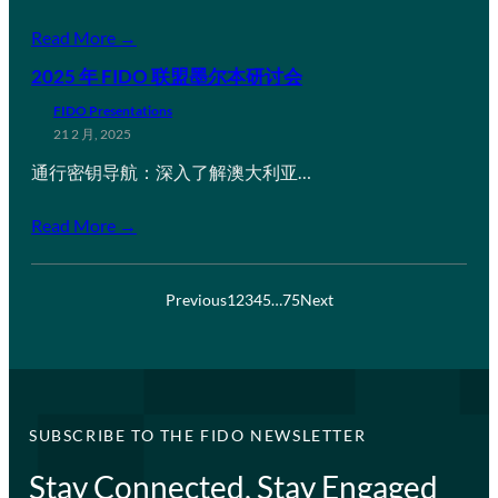
Read More →
2025 年 FIDO 联盟墨尔本研讨会
FIDO Presentations
21 2 月, 2025
通行密钥导航：深入了解澳大利亚…
Read More →
Previous
1
2
3
4
5
…
75
Next
SUBSCRIBE TO THE FIDO NEWSLETTER
Stay Connected, Stay Engaged