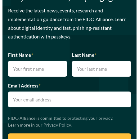
Receive the latest news, events, research and
implementation guidance from the FIDO Alliance. Learn
about digital identity and fast, phishing-resistant
authentication with passkeys.
First Name
*
Last Name
*
Email Address
*
FIDO Alliance is committed to protecting your privacy.
Learn more in our
Privacy Policy
.