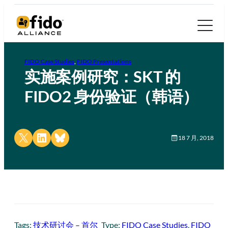
FIDO Case Studies
, 
FIDO Presentations
实施案例研究：SKT 的
FIDO2 身份验证（韩语）
Share on X
Share on LinkedIn
Share on Bluesky
18 7 月, 2018
Tags:
技术研讨会 – 首尔
Type:
FIDO Case Studies
, 
FIDO