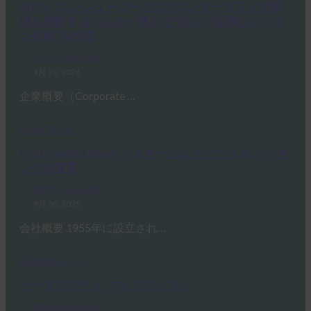
MIXI、コンシューマーおよびエンタープライズ領
域を横断するパスキー導入で“安心で快適なログイ
ン体験”を推進
FIDO Case Studies
1月 21, 2026
企業概要（Corporate …
Read More →
First Credit Union: パスキーによるデジタル バンキ
ングの変革
FIDO Case Studies
9月 30, 2025
会社概要 1955年に設立され…
Read More →
ケーススタディ: マイクロソフト
FIDO Case Studies