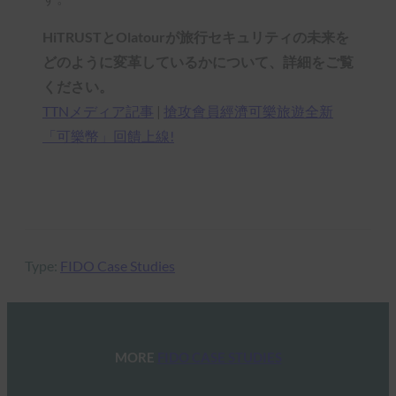
HiTRUSTとOlatourが旅行セキュリティの未来を
どのように変革しているかについて、詳細をご覧
ください。
TTNメディア記事
|
搶攻會員經濟可樂旅遊全新
「可樂幣」回饋上線!
ケーススタディを読む
Type:
FIDO Case Studies
MORE
FIDO CASE STUDIES