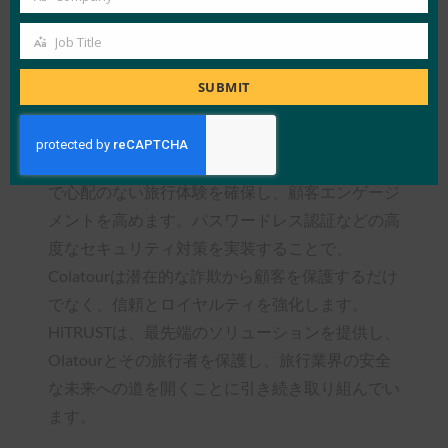
Company
用するセクターが増えるにつれ、Olatourが先導
Job Title
しています。B2CメンバーはFIDOの恩恵を受け
Job
ることができるだけでなく、OlatourはB2Bメン
Title
SUBMIT
バーにWebサイトやアプリで生体認証へのアク
セスを提供します。クライアントは顔認識または
指紋認証で簡単にログインできるため、より安全
で心配のない旅行体験を確保し、顧客エンゲージ
メントを高めます。パスワードレス認証などの高
度なセキュリティ対策を実装することで、
Colatourは潜在的な詐欺から顧客を保護するだけ
でなく、信頼とロイヤルティを強化します。
HiTRUSTは、最先端のソリューションを提供し、
Olatourとその旅行者を保護し、旅行業界の安全
な未来への道を開くことに引き続き取り組んでい
ます。