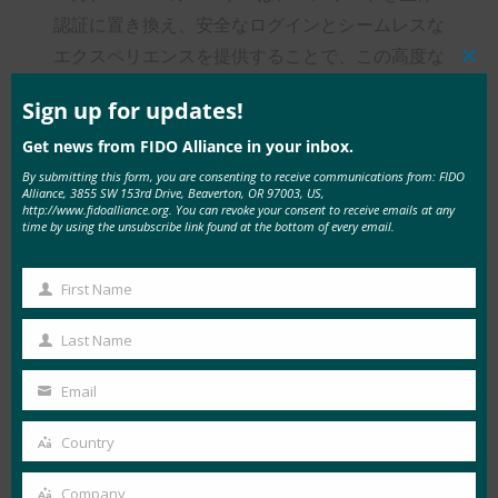
認証に置き換え、安全なログインとシームレスな
エクスペリエンスを提供することで、この高度な
Clos
アプローチの恩恵を受けることができます。ユー
this
mod
Sign up for updates!
ザーは、顔認証や指紋認証を使用してWebサイ
Get news from FIDO Alliance in your inbox.
トやアプリに簡単にログインできるため、セキュ
By submitting this form, you are consenting to receive communications from: FIDO
リティを強化しながらアカウントの詳細を入力す
Alliance, 3855 SW 153rd Drive, Beaverton, OR 97003, US,
る手間が省けます。これにより、旅行者にとって
http://www.fidoalliance.org. You can revoke your consent to receive emails at any
time by using the unsubscribe link found at the bottom of every email.
高速で安全なデジタルツールが作成され、個人デ
ータと旅行日程がハッカーや詐欺から保護されま
First Name
First
す。
Name
Last Name
パスワードレス技術による先駆者優位
Last
の獲得
Name
Email
Your
両社のパートナーシップは、旅行業界における安
email
Country
Country
全でシームレスなユーザー体験の新たな基準を打
ち立てるものです。この革新的なアプローチを採
Company