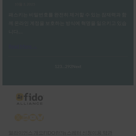
10월 3, 2025
패스키는 비밀번호를 완전히 제거할 수 있는 잠재력과 함
께 온라인 계정을 보호하는 방식에 혁명을 일으키고 있습
니다.…
Read More →
1
2
3
…
292
Next
X
LinkedIn
YouTube
Bluesky
얼라이언스 개요
FIDO란?
뉴스레터 신청
이용 약관