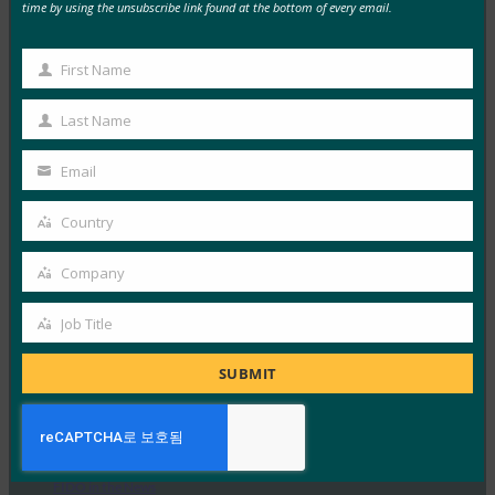
time by using the unsubscribe link found at the bottom of every email.
독일 연방 정보 보안국(BSI)은 패스키 서버 구성에 대한
기술적 고려 사항을 설명하는 문서 초안에 대한…
First Name
First
Name
Read More →
Last Name
Last
생체 인식 업데이트: Yubico는 글로벌 설문 조사에서
Name
Email
여전히 부족한 패스키 인식을 발견했습니다.
Your
email
FIDO in the News
Country
Country
10월 3, 2025
Company
인식된 사이버 보안과 실제 취약성 사이에는 지속적인 단
Company
절이 있습니다. 이것이 Yubico의 2025년 글로벌 인증 현
Job Title
Job
황…
Title
SUBMIT
Read More →
PC Mag: 비밀번호 버리기: 패스키가 온라인 보안의
미래인 이유
FIDO in the News