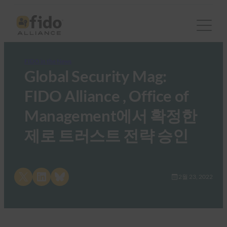
FIDO in the News
Global Security Mag:
FIDO Alliance , Office of
Management에서 확정한
제로 트러스트 전략 승인
Share on X
Share on LinkedIn
Share on Bluesky
2월 23, 2022