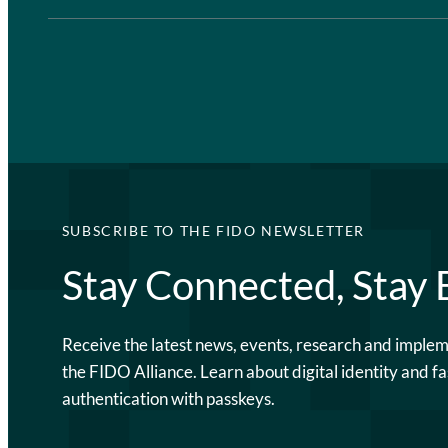
SUBSCRIBE TO THE FIDO NEWSLETTER
Stay Connected, Stay
Receive the latest news, events, research and imple
the FIDO Alliance. Learn about digital identity and fa
authentication with passkeys.