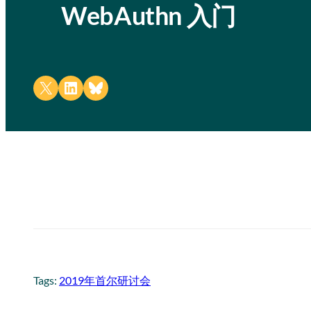
WebAuthn 入门
Share on X
Share on LinkedIn
Share on Bluesky
Tags:
2019年首尔研讨会