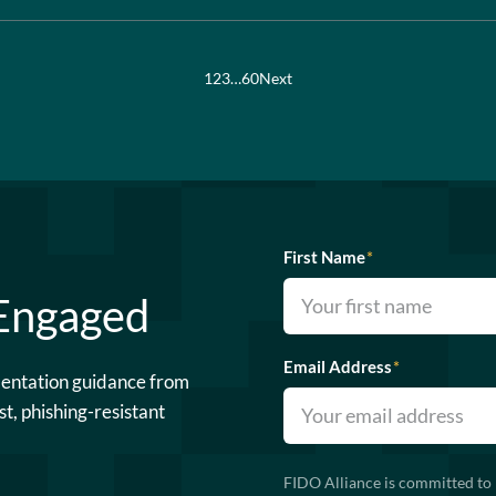
1
2
3
…
60
Next
First Name
*
 Engaged
Email Address
*
mentation guidance from
st, phishing-resistant
FIDO Alliance is committed to 