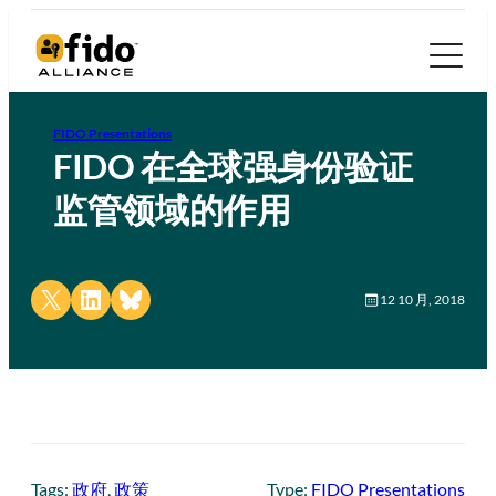
FIDO Presentations
FIDO 在全球强身份验证
监管领域的作用
Share on X
Share on LinkedIn
Share on Bluesky
12 10 月, 2018
Tags:
政府
, 
政策
Type:
FIDO Presentations