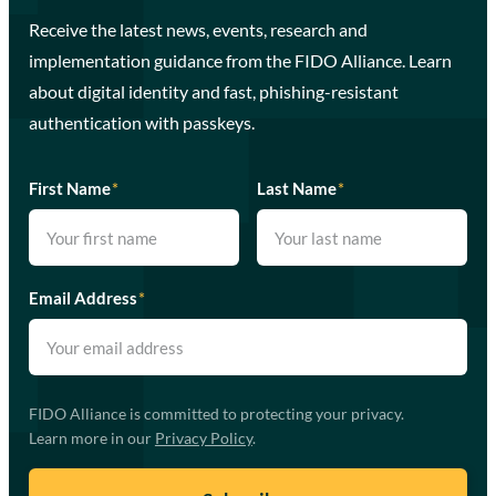
Receive the latest news, events, research and
implementation guidance from the FIDO Alliance. Learn
about digital identity and fast, phishing-resistant
authentication with passkeys.
First Name
*
Last Name
*
Email Address
*
FIDO Alliance is committed to protecting your privacy.
Learn more in our
Privacy Policy
.