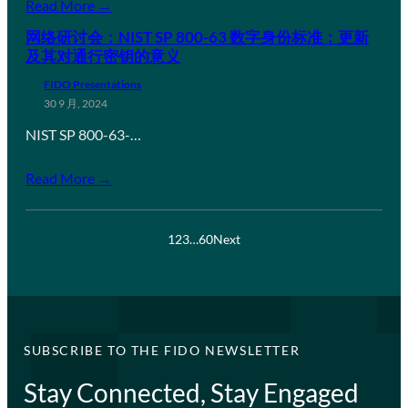
Read More →
网络研讨会：NIST SP 800-63 数字身份标准：更新
及其对通行密钥的意义
FIDO Presentations
30 9 月, 2024
NIST SP 800-63-…
Read More →
1
2
3
…
60
Next
SUBSCRIBE TO THE FIDO NEWSLETTER
Stay Connected, Stay Engaged