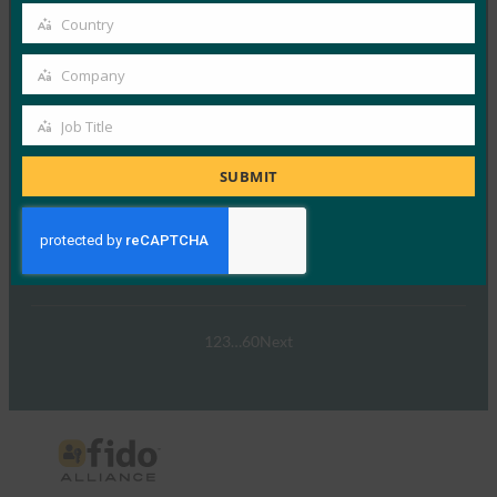
email
Read More →
Country
Country
웨비나: NIST SP 800-63 디지털 ID 표준: 업데이트 및
Company
패스키에 대한 의미
Company
FIDO Presentations
Job Title
Job
9월 30, 2024
Title
SUBMIT
NIST SP 800-63-4 디지털 ID 지침 초안의 네 번째 개정판
이 이제 공개 의견 수렴을 위해…
Read More →
1
2
3
…
60
Next