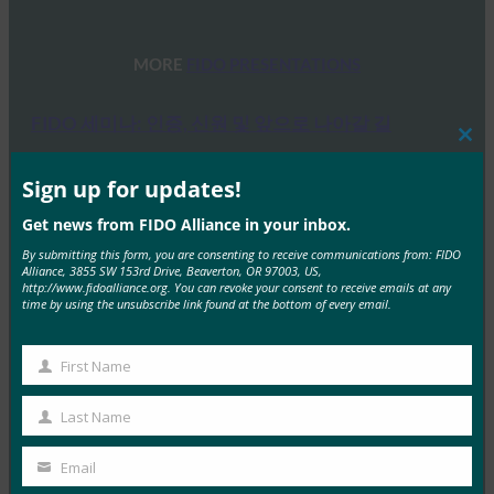
MORE
FIDO PRESENTATIONS
FIDO 세미나: 인증, 신원 및 앞으로 나아갈 길
Clos
FIDO Presentations
this
6월 13, 2025
mod
Sign up for updates!
개요 FIDO 얼라이언스와 호스트 스폰서인 탈레스는 최
Get news from FIDO Alliance in your inbox.
근 인증, 신원 및 앞으로 나아갈 길에 대한 하루…
By submitting this form, you are consenting to receive communications from: FIDO
Alliance, 3855 SW 153rd Drive, Beaverton, OR 97003, US,
http://www.fidoalliance.org. You can revoke your consent to receive emails at any
Read More →
time by using the unsubscribe link found at the bottom of every email.
FIDO 얼라이언스 멜버른 세미나 2025
First Name
FIDO Presentations
First
2월 21, 2025
Name
Last Name
Last
패스키 탐색: 호주의 FIDO 인증에 대한 심층 분석 개요
Name
FIDO 얼라이언스는 최근 호주와 그 외…
Email
Your