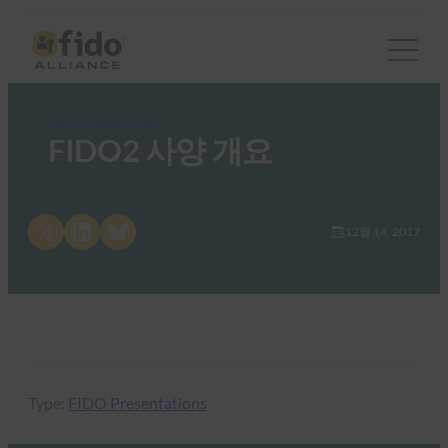
FIDO Presentations
FIDO2 사양 개요
Share on X
Share on LinkedIn
Share on Bluesky
12월 14, 2017
Type:
FIDO Presentations