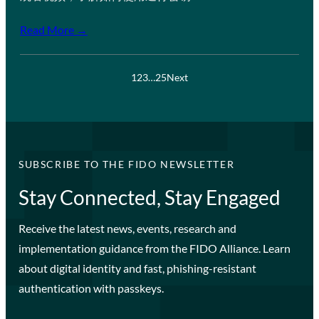
Read More →
1
2
3
…
25
Next
SUBSCRIBE TO THE FIDO NEWSLETTER
Stay Connected, Stay Engaged
Receive the latest news, events, research and
implementation guidance from the FIDO Alliance. Learn
about digital identity and fast, phishing-resistant
authentication with passkeys.