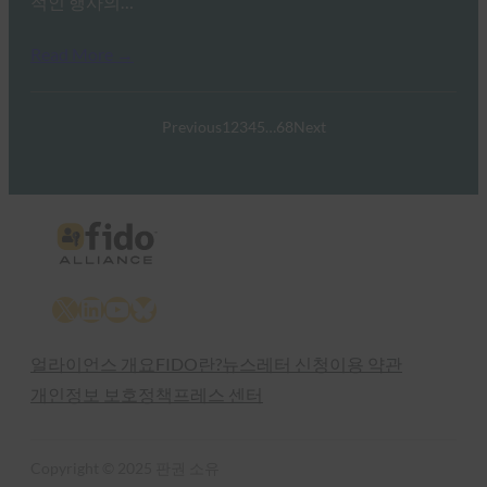
적인 행사의…
Read More →
Previous
1
2
3
4
5
…
68
Next
X
LinkedIn
YouTube
Bluesky
얼라이언스 개요
FIDO란?
뉴스레터 신청
이용 약관
개인정보 보호정책
프레스 센터
Copyright © 2025 판권 소유