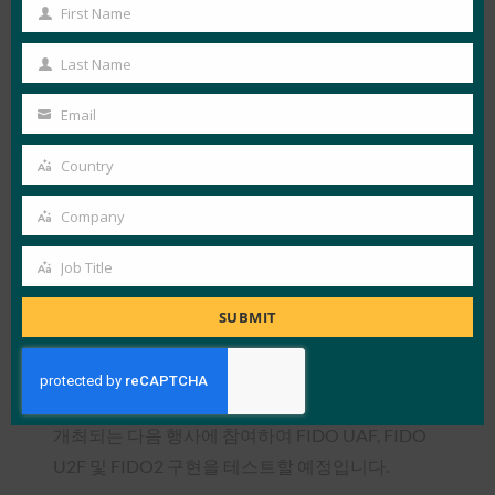
First Name
First
Name
Last Name
Last
생체 인식 구성 요소 Certification 프로그램 뉴스에
Name
서 TTA(Telecommunications Technology
Email
Your
Association) 및 TUV Informationstechnik GmbH는
email
Country
이제 생체 인식 평가를 수행하는 공인 독립 연구소
Country
입니다(자세한 내용 및 추가 실습은 연구소
페이지
Company
Company
참조). 이 프로그램은 여러 인증이 진행 중이므로 추
진력을 얻고 있습니다.
Job Title
Job
Title
FIDO 인증에 관심이 있는 기술 제공업체 및 신뢰 당
SUBMIT
사자는
Certification 개요
부터 시작해야 합니다. 상
호 운용성 테스트를 수행할 준비가 되셨습니까?
2020년 3월 3일부터 5일까지 대한민국 서울에서
개최되는 다음 행사에 참여하여 FIDO UAF, FIDO
U2F 및 FIDO2 구현을 테스트할 예정입니다.