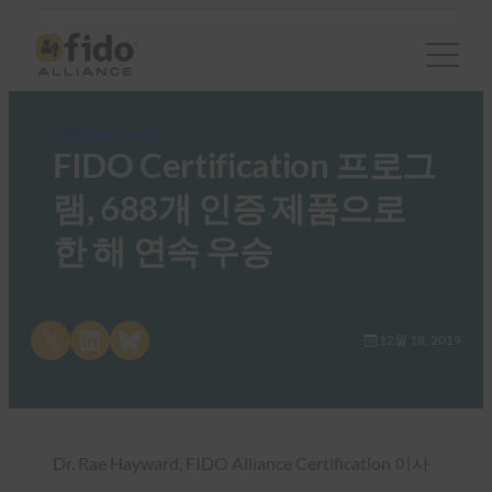
FIDO News Center
FIDO Certification 프로그
램, 688개 인증 제품으로
한 해 연속 우승
Share on X
Share on LinkedIn
Share on Bluesky
12월 18, 2019
Dr. Rae Hayward, FIDO Alliance Certification 이사