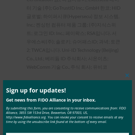
터 기술 (주); GoTrustID Inc.; GmbH 한코; HID
글로벌; 하이퍼시큐(Hypersecu) 정보 시스템,
Inc.; 켄싱턴 컴퓨터 제품 그룹; (주)지식스위
트; 로그인 ID: Inc.; 페이왁스; RSA입니다. 서
우에스씨(주); 솔로키; 슈어패스ID; 과녁; 토큰
2; TWCA입니다. Uni-ID Technology (Beijing)
Co., Ltd.; 베리듐 ID 주식회사; 시온이츠;
WebComm 기술 Co., 주식 회사; 유비코
Clos
FIDO U2F:
켄싱턴 컴퓨터 제품 그룹; 시냅틱
this
mod
Sign up for updates!
스 통합; 유비코
Get news from FIDO Alliance in your inbox.
By submitting this form, you are consenting to receive communications from: FIDO
FIDO UAF:
Giesecke+Devrient 모바일 보안
Alliance, 3855 SW 153rd Drive, Beaverton, OR 97003, US,
GmbH; LG전자; 노바텍 마이크로일렉트로닉
http://www.fidoalliance.org. You can revoke your consent to receive emails at any
time by using the unsubscribe link found at the bottom of every email.
스 Co.; PNC; 슈어패스ID; 공급자:WebComm
Technology Co.,Ltd.