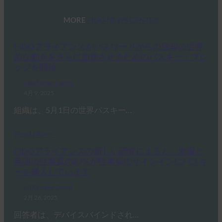
MORE
FIDO NEWS CENTER
FIDOアライアンスがパスワードからの脱却の世界
的な動きをさらに加速させるためのパスキー・プレ
ッジを開始
FIDO News Center
4月 9, 2025
組織は、5月1日の世界パスキー…
Read More →
FIDOアライアンスの新しい調査によると、米国と
英国の従業員の87%が従業員のサインインにパスキ
ーを導入しています
FIDO News Center
2月 26, 2025
回答者は、デバイスバインドされ…