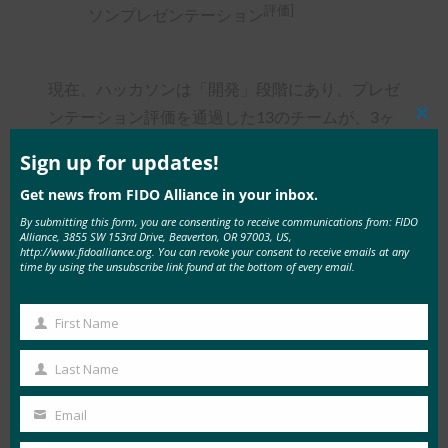
評価]
ソンプレゼンテーション
現在、ハッカソンは「開発」段階にあり、プレゼ
ンテーション評価を通過した13のチームが、3ヶ
Clos
this
月間のメンターシッププログラムを通じて、独自
mod
Sign up for updates!
のFIDO対応サービスを熱心に開発しています(表
Get news from FIDO Alliance in your inbox.
1参照)。
By submitting this form, you are consenting to receive communications from: FIDO
Alliance, 3855 SW 153rd Drive, Beaverton, OR 97003, US,
http://www.fidoalliance.org. You can revoke your consent to receive emails at any
time by using the unsubscribe link found at the bottom of every email.
[表#1:メンターとメンティーの割り当
て]
First Name
First
Name
Last Name
20の異なる組織から50人以上の大学生や起業家
Last
がこれらのメンターシッププログラムに参加して
Name
Email
Your
おり、オンラインセキュリティ、IoT、ドロー