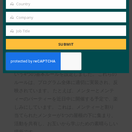
email
ン、小売キオスク、フィンテック、ブロックチェ
Country
Country
ーンなど、さまざまな開発アイデアを持っていま
Company
す。 参加するFIDOメンバーは、これらの革新的
Company
なアイデアに触発され、これらの若い頭脳がフィ
Job Title
Job
ールドにもたらす膨大な量の前向きなエネルギー
Title
に感謝しています。
SUBMIT
このプロセスの開始時に、すべての利害関係者に
対して、尊重、競争、学習、コラボレーションと
いう4つの基本ルールを設定しました。 これらの
ルールは、プログラム全体に適切に実装され、反
映されています。 たとえば、メンターとメンテ
ィーのパーティーを近日中に開催する予定で、楽
しみにしています。 これは、メンティーと割り
当てられたメンターが1つの屋根の下に集まり、
活動を共有し、お互いから学ぶための素晴らしい
場所です。