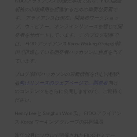
FIDO アライアンス の優先事項であり、FIDO認証
規格の市場採用を促進するための重要な要素で
す。 アライアンスは現在、開発者ワークショッ
プ、ウェビナー、オンラインリソースを通じて開
発者をサポートしています。 このブログ記事で
は、 FIDO アライアンス Korea Working Groupが韓
国で推進している開発者ハッカソンに焦点を当て
ています。
ブログ
(韓国ハッカソンの最新情報を含む)や
開発
者
向けリソースのウェブページで、開発者
向け
のコンテンツをさらに公開しますので、ご期待く
ださい
。
Henry Lee と Sanghun Won 氏、 FIDO アライアン
ス Korea ワーキング グループの共同議長
昨年12月にソウルで開催されたFIDOセミナー