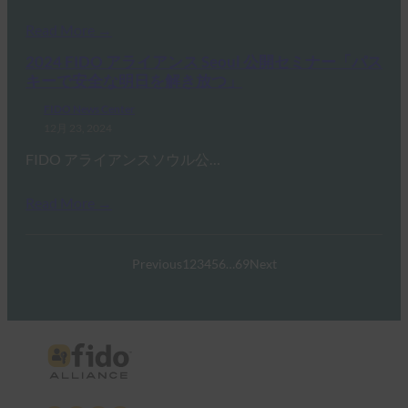
Read More →
2024 FIDO アライアンス Seoul 公開セミナー「パス
キーで安全な明日を解き放つ」
FIDO News Center
12月 23, 2024
FIDO アライアンスソウル公…
Read More →
Previous
1
2
3
4
5
6
…
69
Next