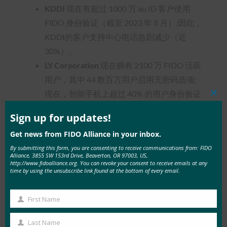
KDDI
现在有超过 1000 万 au ID 客户使用
FIDO 身份验证（截至 2023 年 8 月）;因此，
KDDI的客户支持中心电话急剧减少（近
30%）。
L
Y Corporation
现在拥有 2100 万 FIDO 活跃
用户，其中 44 数百万用户启用无密码选项;
现在，智能手机上超过 40% 的用户身份验证
Clos
是 FIDO 身份验证。
this
mod
Sign up for updates!
Mercari
已经看到了通行密钥的好处，注册
Get news from FIDO Alliance in your inbox.
了 210 万用户，现在登录速度为 4.4 秒（减
By submitting this form, you are consenting to receive communications from: FIDO
少了 20.5 秒），登录成功率为 82.5%（提高
Alliance, 3855 SW 153rd Drive, Beaverton, OR 97003, US,
http://www.fidoalliance.org. You can revoke your consent to receive emails at any
了 15%）。
time by using the unsubscribe link found at the bottom of every email.
NTT DOCOMO
发布了自己的数字身份指
南，自部署密钥以来，注册人数激增（一年
First Name
First
内几乎翻了一番，现在是37%），并且成功
Name
的网络钓鱼攻击减少了。
Last Name