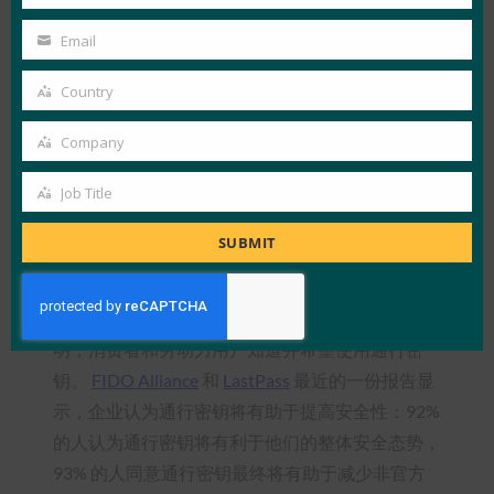
Last
Name
除了在日本的许多部署外，FIDO联盟的250+成员
Email
Your
公司中有64家积极参与FIDO日本工作组
email
Country
（FJWG）。 FJWG 现已开始其第 8 个年头，共同
Country
努力在该地区传播对 FIDO 的认识和采用。 值得注
Company
Company
意的是，SBI Sumishin Net Bank今天宣布，他们已
加入FIDO联盟成为发起人成员，立即生效，
Job Title
Job
Mercari已被任命为FIDO联盟董事会成员。
Title
SUBMIT
消费者和员工用户知道并希望使用通行密钥
通行密钥不仅可用于各种服务，而且最近的研究表
明，消费者和劳动力用户知道并希望使用通行密
钥。
FIDO Alliance
和
LastPass
最近的一份报告显
示，企业认为通行密钥将有助于提高安全性：92%
的人认为通行密钥将有利于他们的整体安全态势，
93% 的人同意通行密钥最终将有助于减少非官方