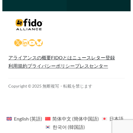
X
LinkedIn
YouTube
Bluesky
アライアンスの概要
FIDOとは
ニュースレター登録
利用規約
プライバシーポリシー
プレスセンター
Copyright © 2025 無断複写・転載を禁じます
English
(
英語
)
简体中文
(
簡体中国語
)
日本語
한국어
(
韓国語
)