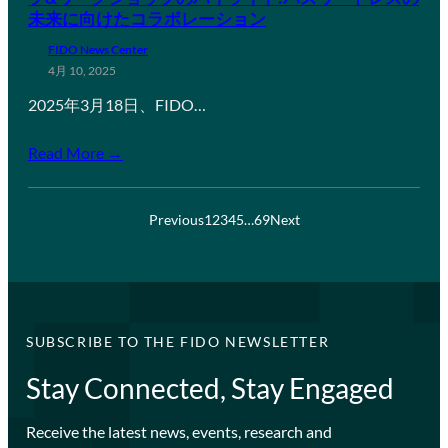
未来に向けたコラボレーション
FIDO News Center
4月 10, 2025
2025年3月18日、FIDO…
Read More →
Previous
1
2
3
4
5
…
69
Next
SUBSCRIBE TO THE FIDO NEWSLETTER
Stay Connected, Stay Engaged
Receive the latest news, events, research and