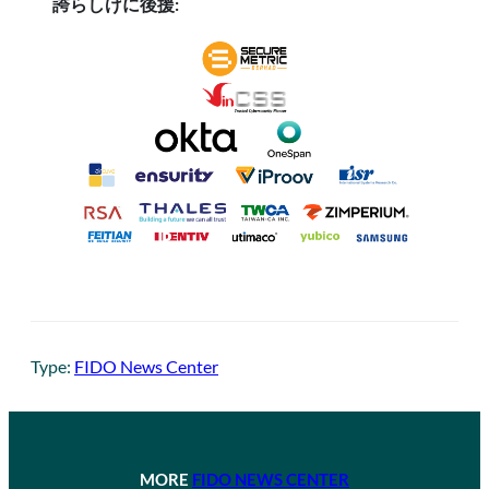
誇らしげに後援:
Type:
FIDO News Center
MORE
FIDO NEWS CENTER