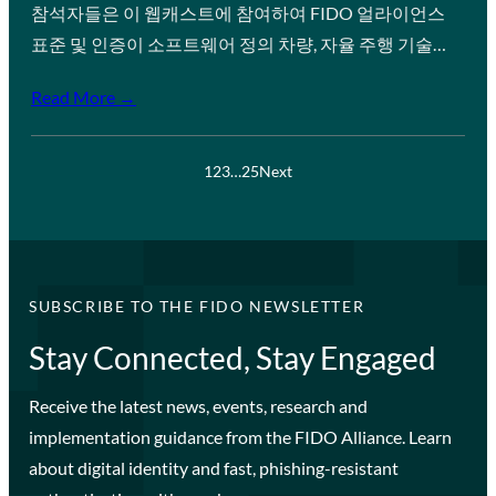
참석자들은 이 웹캐스트에 참여하여 FIDO 얼라이언스
표준 및 인증이 소프트웨어 정의 차량, 자율 주행 기술…
Read More →
1
2
3
…
25
Next
SUBSCRIBE TO THE FIDO NEWSLETTER
Stay Connected, Stay Engaged
Receive the latest news, events, research and
implementation guidance from the FIDO Alliance. Learn
about digital identity and fast, phishing-resistant