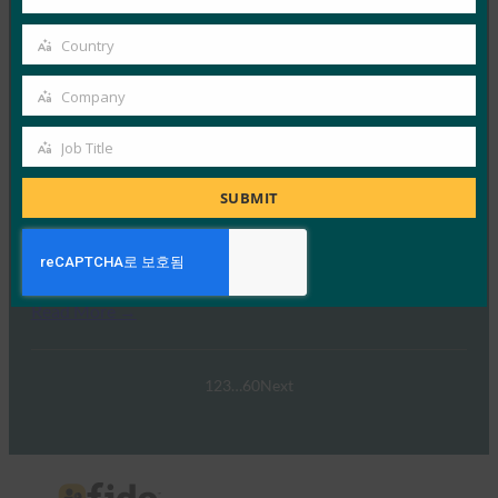
Your
FIDO 얼라이언스는 최근 호주와 그 외…
email
Country
Country
Read More →
Company
웨비나: NIST SP 800-63 디지털 ID 표준: 업데이트 및
Company
패스키에 대한 의미
Job Title
Job
FIDO Presentations
9월 30, 2024
Title
SUBMIT
NIST SP 800-63-4 디지털 ID 지침 초안의 네 번째 개정판
이 이제 공개 의견 수렴을 위해…
Read More →
1
2
3
…
60
Next