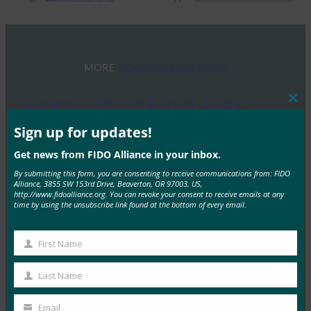
MORE
FIDO PRESENTATIONS
FIDO 세미나: 인증, 신원 및 앞으로 나아갈 길
Clos
this
FIDO Presentations
mod
Sign up for updates!
6월 13, 2025
Get news from FIDO Alliance in your inbox.
개요 FIDO 얼라이언스와 호스트 스폰서인 탈레스는 최
By submitting this form, you are consenting to receive communications from: FIDO
근 인증, 신원 및 앞으로 나아갈 길에 대한 하루…
Alliance, 3855 SW 153rd Drive, Beaverton, OR 97003, US,
http://www.fidoalliance.org. You can revoke your consent to receive emails at any
time by using the unsubscribe link found at the bottom of every email.
Read More →
FIDO 얼라이언스 멜버른 세미나 2025
First Name
First
FIDO Presentations
Name
Last Name
2월 21, 2025
Last
패스키 탐색: 호주의 FIDO 인증에 대한 심층 분석 개요
Name
Email