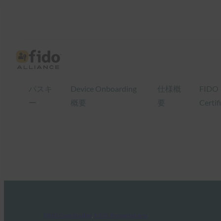
パスキ
Device Onboarding
仕様概
FIDO
ー
概要
要
Certif
FIDO Case Studies
, 
FIDO Presentations