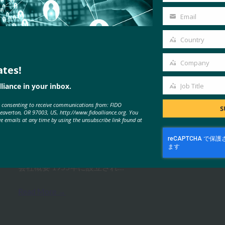
Name
Email
Your
email
Country
Country
MORE
FIDO CASE STUDIES
, 
FIDO PRESENTATION
Company
ates!
Company
liance in your inbox.
Job Title
Job
First Credit Union: パスキーによ
e consenting to receive communications from: FIDO
Title
S
Beaverton, OR 97003, US, http://www.fidoalliance.org. You
るデジタル バンキングの変革
ve emails at any time by using the unsubscribe link found at
FIDO Case Studies
9月 30, 2025
会社概要 1955年に設立され…
Read More →