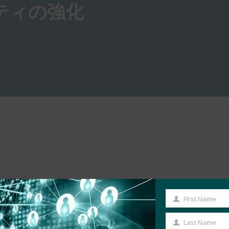
ティの強化
First Name
First
Name
Last Name
Last