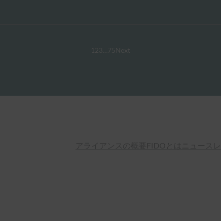
1
2
3
…
75
Next
アライアンスの概要
FIDOとは
ニュースレ