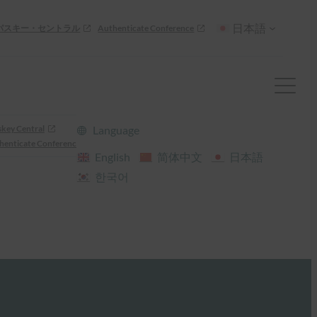
日本語
パスキー・セントラル
Authenticate Conference
skey Central
Language
henticate Conference
English
简体中文
日本語
한국어