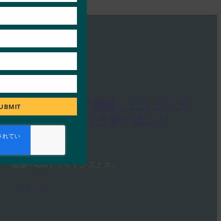
S
FIDOセミナー:認証、アイデンテ
UBMIT
ィティ、そして今後の道のり
FIDO Presentations
6月 13, 2025
概要 FIDOアライアンスとホ…
Read More →