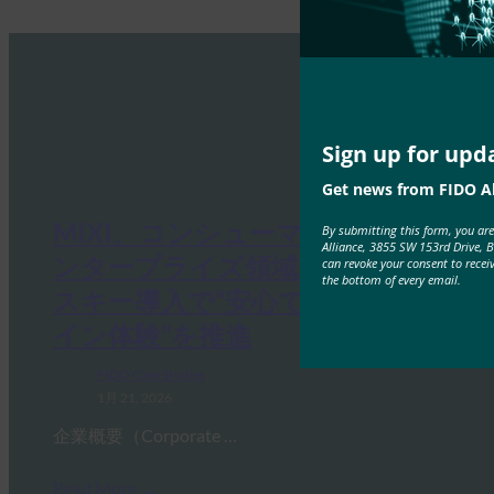
Sign up for upd
Get news from FIDO Al
MIXI、コンシューマーおよびエ
By submitting this form, you ar
Alliance, 3855 SW 153rd Drive, 
ンタープライズ領域を横断するパ
can revoke your consent to recei
the bottom of every email.
スキー導入で“安心で快適なログ
イン体験”を推進
FIDO Case Studies
1月 21, 2026
企業概要（Corporate …
Read More →