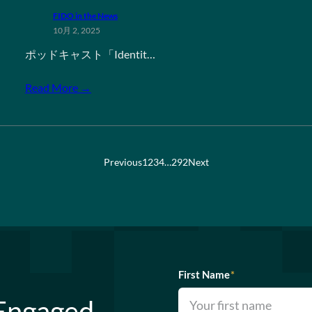
FIDO in the News
10月 2, 2025
ポッドキャスト「Identit…
Read More →
Previous
1
2
3
4
…
292
Next
First Name
*
 Engaged