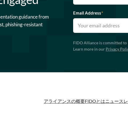
Email Address
*
mentation guidance from
st, phishing-resistant
FIDO Alliance is committed to 
Learn more in our
Privacy Poli
アライアンスの概要
FIDOとは
ニュースレ