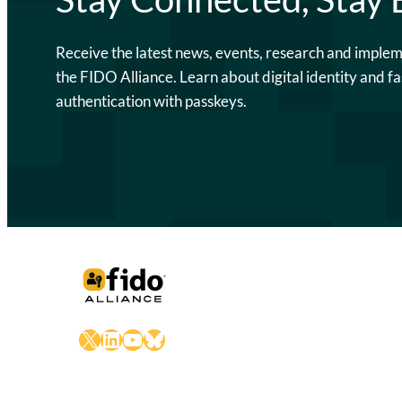
Receive the latest news, events, research and imple
the FIDO Alliance. Learn about digital identity and fa
authentication with passkeys.
X
LinkedIn
YouTube
Bluesky