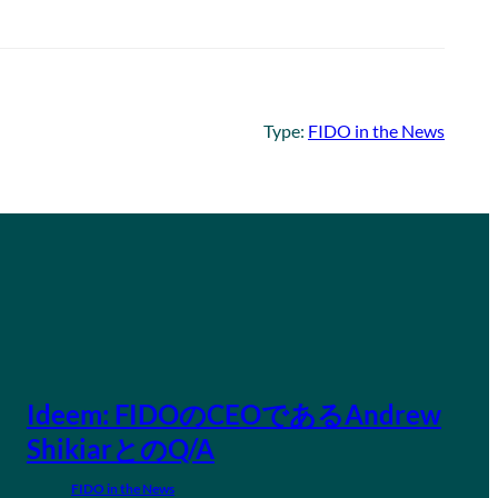
Type:
FIDO in the News
Ideem: FIDOのCEOであるAndrew
ShikiarとのQ/A
FIDO in the News