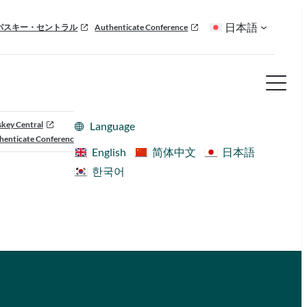
日本語
パスキー・セントラル
Authenticate Conference
skey Central
Language
henticate Conference
English
简体中文
日本語
한국어