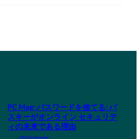
PC Mag: パスワードを捨てる: パ
スキーがオンライン セキュリテ
ィの未来である理由
FIDO in the News