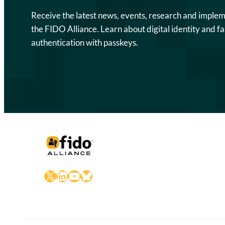
Receive the latest news, events, research and imple
the FIDO Alliance. Learn about digital identity and fa
authentication with passkeys.
X
LinkedIn
YouTube
Bluesky