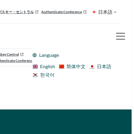
日本語
パスキー・セントラル
Authenticate Conference
skey Central
Language
henticate Conference
English
简体中文
日本語
한국어