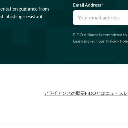
Email Address
*
mentation guidance from
st, phishing-resistant
FIDO Alliance is committed to 
Learn more in our
Privacy Poli
アライアンスの概要
FIDOとは
ニュースレ