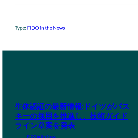
Type:
FIDO in the News
生体認証の最新情報:ドイツがパス
キーの採用を推進し、技術ガイド
ライン草案を発表
FIDO in the News