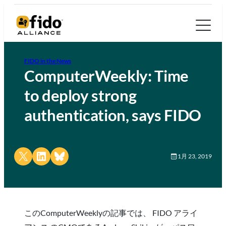
FIDO in the News
ComputerWeekly: Time
to deploy strong
authentication, says FIDO
Share on X
Share on LinkedIn
Share on Bluesky
1月 23, 2019
このComputerWeeklyの記事では、 FIDO アライ