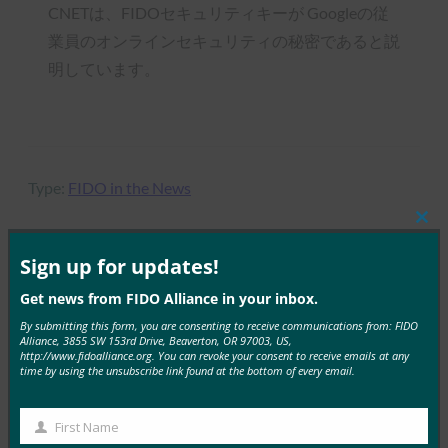
CNETは、FIDOセキュリティキーが Googleの従
業員のオンラインセキュリティの秘密であると説
明しています。
Type:
FIDO in the News
Clos
this
mod
Sign up for updates!
MORE
FIDO IN THE NEWS
Get news from FIDO Alliance in your inbox.
By submitting this form, you are consenting to receive communications from: FIDO
Alliance, 3855 SW 153rd Drive, Beaverton, OR 97003, US,
生体認証の最新情報:ドイツがパスキーの採用を推
http://www.fidoalliance.org. You can revoke your consent to receive emails at any
進し、技術ガイドライン草案を発表
time by using the unsubscribe link found at the bottom of every email.
FIDO in the News
10月 3, 2025
First Name
First