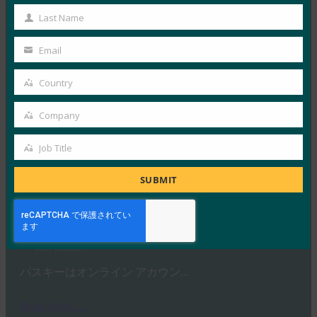
ドイツ連邦情報セキュリティ局 …
Name
Last Name
Last
Read More →
Name
Email
Your
生体認証の最新情報:Yubicoは、世界的な調査でパ
スキーの認識がまだ不足していることを発見
email
Country
Country
FIDO in the News
10月 3, 2025
Company
Company
認識されているサイバーセキュリ…
Job Title
Job
Read More →
Title
SUBMIT
PC Mag: パスワードを捨てる: パスキーがオンライ
ン セキュリティの未来である理由
FIDO in the News
10月 3, 2025
パスキーはオンライン アカウン…
Read More →