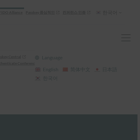
한국어
FIDO Alliance
Passkey 중심적인
컨퍼런스 인증
skey Central
Language
henticate Conference
English
简体中文
日本語
한국어