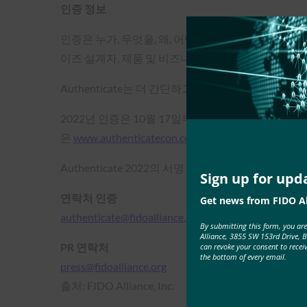
인증 정보
인증은 누가, 무엇을, 왜, 어떻게 사용자 인증을 하는지
이즈 설계자, 제품 및 비즈니스 리더가 엔터프라이즈,
Authenticate는 더 간단하고 강력한 인증의 활용을
2022년 인증은 10월 17일부터 19일까지 워싱턴
은
www.authenticatecon.com
방문하고 Twitter에서
Authenticate 2022의 서명 스폰서는 Google, Microso
Sign up for upd
연락처 인증
Get news from FIDO Al
authenticate@fidoalliance.org
By submitting this form, you ar
Alliance, 3855 SW 153rd Drive, 
PR 연락처
can revoke your consent to recei
the bottom of every email.
press@fidoalliance.org
출처: FIDO Alliance, Inc.