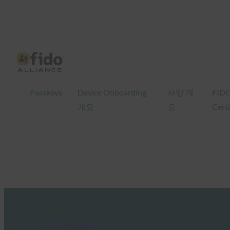
Passkeys
Device Onboarding
사양 개
FID
개요
요
Certi
FIDO News Center