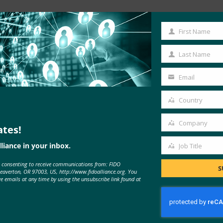
에 대한 최초의 컨퍼런스로, FIDO 표준 기반 접근 방식에 중점을 
First Name
First
 웹 및 정부 애플리케이션에 최신 인증을 도입하는 데 필요한 모든 교
Name
Last Name
Last
 가속화하기 위해 표준, 인증 및 시장 채택 프로그램을 제공하는 산업 간
Name
Email
Your
주 시애틀의 쉐라톤 그랜드에서 가상으로 개최됩니다. 얼리버드 등록 할
email
@AuthenticateCon
팔로우하십시오.
Country
Country
ft, Visa 및 Yubico입니다.
Company
ates!
Company
liance in your inbox.
Job Title
Job
e consenting to receive communications from: FIDO
Title
S
Beaverton, OR 97003, US, http://www.fidoalliance.org. You
ve emails at any time by using the unsubscribe link found at