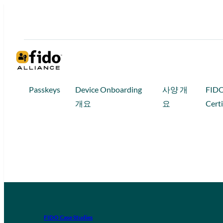
Passkeys
Device Onboarding
사양 개
FID
개요
요
Certi
FIDO Case Studies