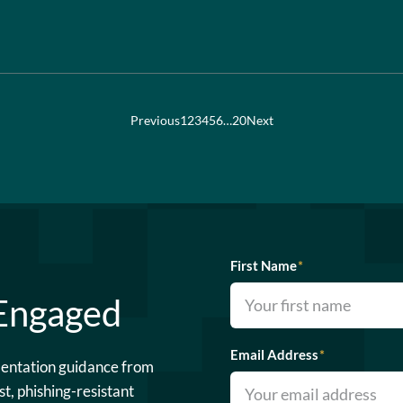
Previous
1
2
3
4
5
6
…
20
Next
First Name
*
 Engaged
Email Address
*
mentation guidance from
st, phishing-resistant