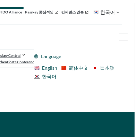
한국어
FIDO Alliance
Passkey 중심적인
컨퍼런스 인증
skey Central
Language
henticate Conference
English
简体中文
日本語
한국어