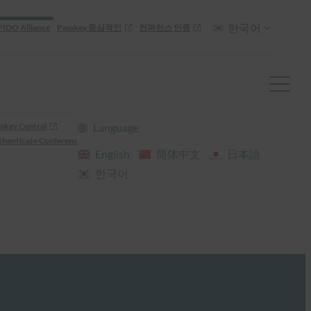
한국어
FIDO Alliance
Passkey 중심적인
컨퍼런스 인증
skey Central
Language
henticate Conference
English
简体中文
日本語
한국어