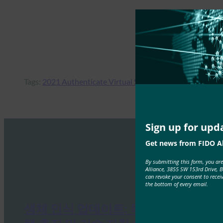
Tags:
2021 Authenticate Virtual Summit
, 
eBay
, 
FIDO 사례
Sign up for upd
Get news from FIDO Al
By submitting this form, you ar
Alliance, 3855 SW 153rd Drive, 
can revoke your consent to recei
the bottom of every email.
생체 인식 업데이트: 독일, 패스키 채