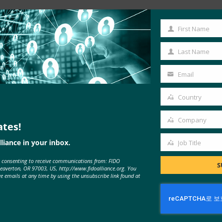
First Name
First
Name
Last Name
Last
Name
Email
Your
 연구 생체 인식 로그인
, 
보 건국
email
Country
Country
Company
ates!
Company
liance in your inbox.
Job Title
Job
e consenting to receive communications from: FIDO
Title
MORE
FIDO IN THE NEWS
S
Beaverton, OR 97003, US, http://www.fidoalliance.org. You
ve emails at any time by using the unsubscribe link found at
생체 인식 업데이트: Yubico는 글로