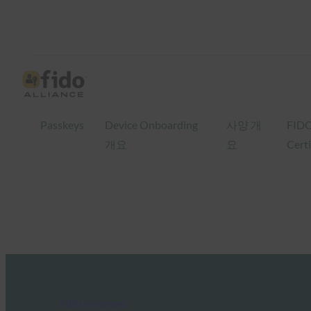
Passkeys
Device Onboarding
사양 개
FID
개요
요
Certi
FIDO in the News