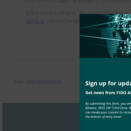
パスワードレス認証の実装を検討している開発者
設立からわずか2年目で、Passageは認証分
値のある
テクノロジー企業の1つである1Passwo
Type:
FIDO in the News
Sign up for upd
Get news from FIDO Al
By submitting this form, you ar
Alliance, 3855 SW 153rd Drive, 
can revoke your consent to recei
the bottom of every email.