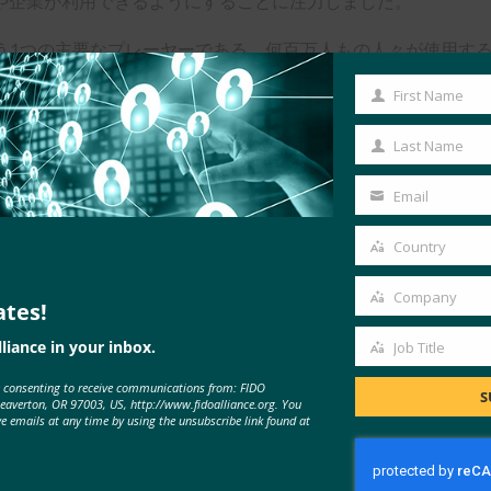
や企業が利用できるようにすることに注力しました。
野のもう1つの主要なプレーヤーである、何百万人もの人々が使用
rdの目に留まりました。
First Name
First
Name
Last Name
Last
Name
Email
Your
email
Country
Country
Company
ates!
Company
liance in your inbox.
Job Title
Job
e consenting to receive communications from: FIDO
Title
S
Beaverton, OR 97003, US, http://www.fidoalliance.org. You
ve emails at any time by using the unsubscribe link found at