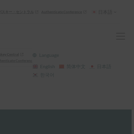
日本語
パスキー・セントラル
Authenticate Conference
skey Central
Language
henticate Conference
English
简体中文
日本語
한국어