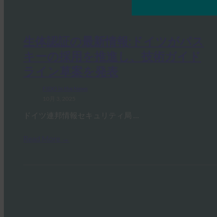
生体認証の最新情報:ドイツがパス
キーの採用を推進し、技術ガイド
ライン草案を発表
FIDO in the News
10月 3, 2025
ドイツ連邦情報セキュリティ局 …
Read More →