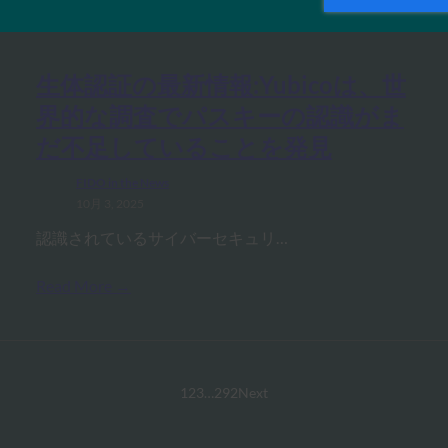
MORE
FIDO IN THE NEWS
生体認証の最新情報:Yubicoは、世
界的な調査でパスキーの認識がま
だ不足していることを発見
FIDO in the News
10月 3, 2025
認識されているサイバーセキュリ…
Read More →
1
2
3
…
292
Next