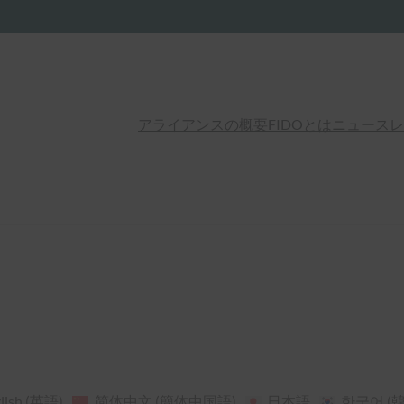
アライアンスの概要
FIDOとは
ニュースレ
lish
(
英語
)
简体中文
(
簡体中国語
)
日本語
한국어
(