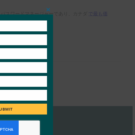
するパスワードマネージャーであり、カナダ
で最も価
Close
this
module
UBMIT