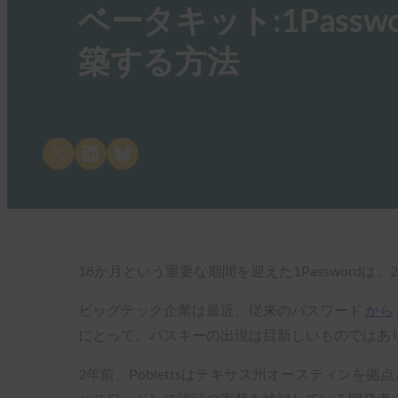
ベータキット:1Pas
築する方法
Share on X
Share on LinkedIn
Share on Bluesky
18か月という重要な期間を迎えた1Password
ビッグテック企業は最近、従来のパスワード
から
にとって、パスキーの出現は目新しいものではあ
2年前、Poblettsはテキサス州オースティンを拠