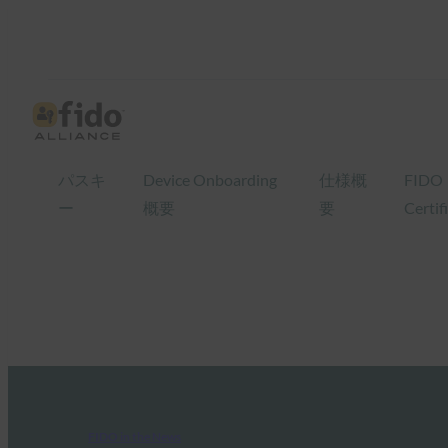
パスキ
Device Onboarding
仕様概
FIDO
ー
概要
要
Certif
FIDO in the News