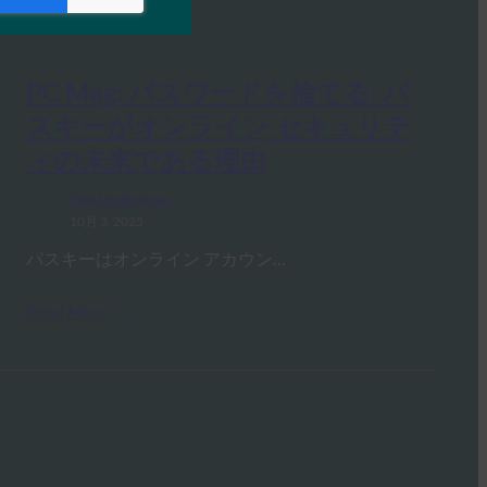
PC Mag: パスワードを捨てる: パ
スキーがオンライン セキュリテ
ィの未来である理由
FIDO in the News
10月 3, 2025
パスキーはオンライン アカウン…
Read More →