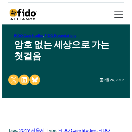
FIDO Case Studies
, 
FIDO Presentations
암호 없는 세상으로 가는
첫걸음
Share on X
Share on LinkedIn
Share on Bluesky
9월 26, 2019
Tags:
2019 서울세
Type:
FIDO Case Studies
, 
FIDO