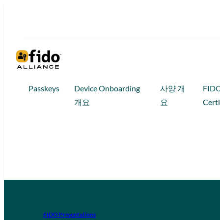
Passkeys
Device Onboarding
사양 개
FID
개요
요
Certi
FIDO Presentations