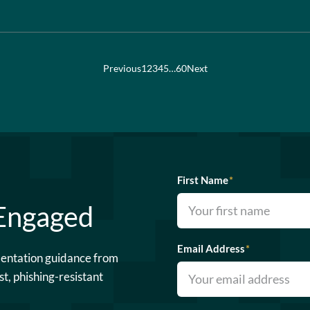
Previous
1
2
3
4
5
…
60
Next
First Name
*
 Engaged
Email Address
*
mentation guidance from
st, phishing-resistant