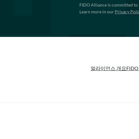
FIDO Alliance is committed to 
Learn more in our
Privacy Poli
얼라이언스 개요
FIDO