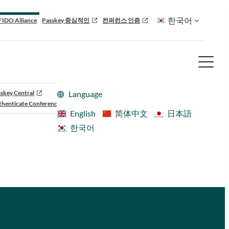
한국어
FIDO Alliance
Passkey 중심적인
컨퍼런스 인증
skey Central
Language
henticate Conference
English
简体中文
日本語
한국어