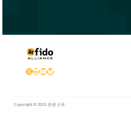
X
LinkedIn
YouTube
Bluesky
Copyright © 2025 판권 소유