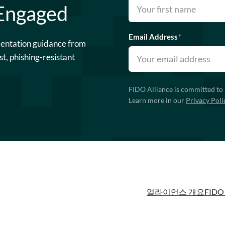
 Engaged
Email Address
*
mentation guidance from
st, phishing-resistant
FIDO Alliance is committed to 
Learn more in our
Privacy Poli
얼라이언스 개요
FIDO