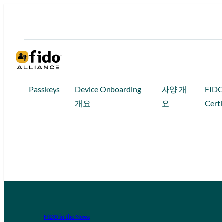
Passkeys
Device Onboarding
사양 개
FID
개요
요
Certi
FIDO in the News