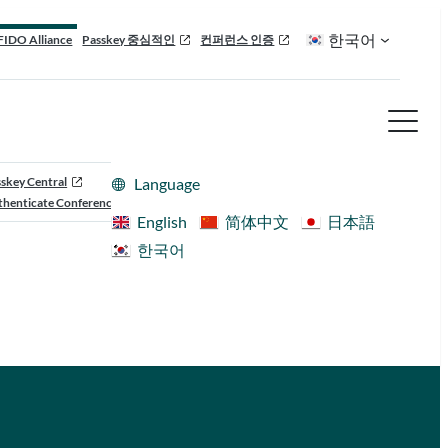
한국어
FIDO Alliance
Passkey 중심적인
컨퍼런스 인증
skey Central
Language
henticate Conference
English
简体中文
日本語
한국어