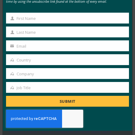
time by using the unsubscribe link found at the bottom of every email.
FIDO in the News
10월 3, 2025
First Name
First
HYPR의 CEO이자 FIDO 얼라이언스 이사회 멤버인 보얀
Name
시믹은 IT 헬프 데스크가 소셜 엔지니어링 전술을 사용하
Last Name
Last
는…
Name
Email
Your
Read More →
email
Country
Country
IDAC 팟캐스트: FIDO 얼라이언스의 니샨트 카우시크
와 함께하는 패스키 피싱 진행
Company
Company
FIDO in the News
10월 2, 2025
Job Title
Job
Identity at the Center 팟캐스트의 이 에피소드에서 Jeff
Title
SUBMIT
와 Jim은 IAM(ID 액세스 관리) 정책의 다양한 측면과…
Read More →
Ideem: FIDO CEO인 Andrew Shikiar와의 Q/A