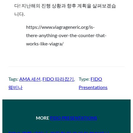
다! 지난해의 진행 상황과 향후 계획을 살펴보겠습
니다.
https://www.viagrageneric.org/is-
there-anything-over-the-counter-that-
works-like-viagra/
Tags:
AMA 세션
, 
FIDO 따라잡기
, 
Type:
FIDO
웨비나
Presentations
MORE
FIDO PRESENTATIONS