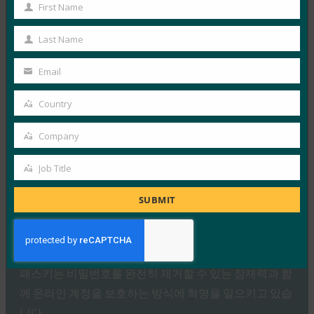
Read More →
First Name
First
생체 인식 업데이트: Yubico는 글로벌 설문 조사에서
Name
여전히 부족한 패스키 인식을 발견했습니다.
Last Name
Last
FIDO in the News
Name
Email
10월 3, 2025
Your
email
인식된 사이버 보안과 실제 취약성 사이에는 지속적인 단
Country
Country
절이 있습니다. 이것이 Yubico의 2025년 글로벌 인증 현
Company
황…
Company
Job Title
Read More →
Job
Title
PC Mag: 비밀번호 버리기: 패스키가 온라인 보안의
SUBMIT
미래인 이유
FIDO in the News
10월 3, 2025
패스키는 비밀번호를 완전히 제거할 수 있는 잠재력과 함
께 온라인 계정을 보호하는 방식에 혁명을 일으키고 있습
니다.…