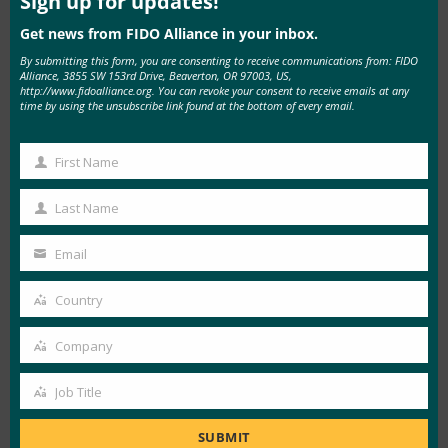
Sign up for updates!
Get news from FIDO Alliance in your inbox.
By submitting this form, you are consenting to receive communications from: FIDO
Alliance, 3855 SW 153rd Drive, Beaverton, OR 97003, US,
http://www.fidoalliance.org. You can revoke your consent to receive emails at any
time by using the unsubscribe link found at the bottom of every email.
First Name
First
Name
Last Name
Last
Name
Email
Your
UX Webinar Series: Aligning Authentication
email
Country
Experiences with Business Goals
from
FIDO
Country
Alliance
Company
Company
Job Title
Job
Title
SUBMIT
Type:
FIDO Presentations