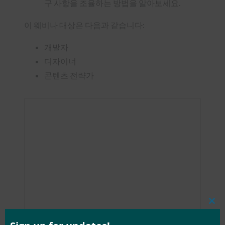
구 사항을 조율하는 방법을 알아보세요.
이 웨비나 대상은 다음과 같습니다:
개발자
디자이너
콘텐츠 전략가
Clos
this
mod