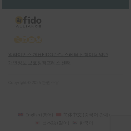
X
LinkedIn
YouTube
Bluesky
얼라이언스 개요
FIDO란?
뉴스레터 신청
이용 약관
개인정보 보호정책
프레스 센터
Copyright © 2025 판권 소유
English
(
영어
)
简体中文
(
중국어 간체
)
日本語
(
일어
)
한국어