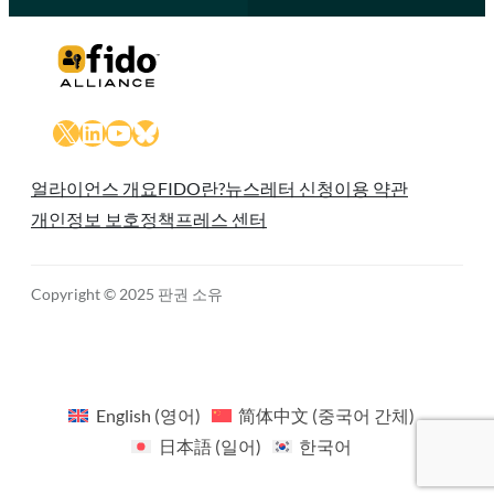
X
LinkedIn
YouTube
Bluesky
얼라이언스 개요
FIDO란?
뉴스레터 신청
이용 약관
개인정보 보호정책
프레스 센터
Copyright © 2025 판권 소유
English
(
영어
)
简体中文
(
중국어 간체
)
日本語
(
일어
)
한국어