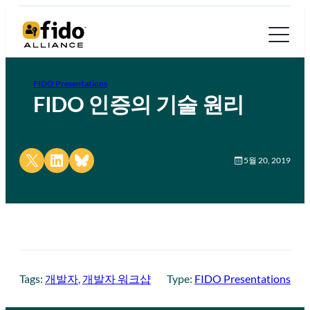
FIDO Presentations
FIDO 인증의 기술 원리
Share on X
Share on LinkedIn
Share on Bluesky
5월 20, 2019
Tags:
개발자
, 
개발자 워크샵
Type:
FIDO Presentations