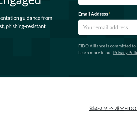
Email Address
*
mentation guidance from
st, phishing-resistant
FIDO Alliance is committed to 
Learn more in our
Privacy Poli
얼라이언스 개요
FIDO