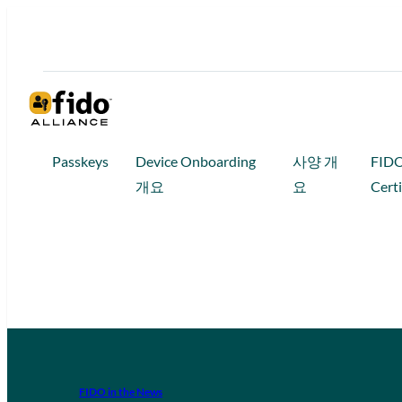
Passkeys
Device Onboarding
사양 개
FID
개요
요
Certi
FIDO in the News