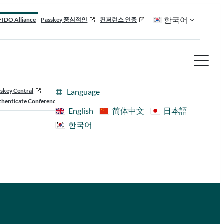
한국어
FIDO Alliance
Passkey 중심적인
컨퍼런스 인증
skey Central
Language
henticate Conference
English
简体中文
日本語
한국어