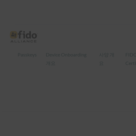
콘
텐
츠
로
바
로
Passkeys
Device Onboarding
사양 개
FID
가
개요
요
Certi
기