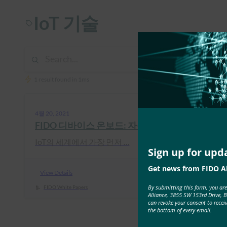
IoT 기술
1 result found in 1ms
4월 20, 2021
FIDO 디바이스 온보드: 자동화된 보안 IoT 프
IoT의 세계에서 가장 먼저 …
Sign up for upd
Get news from FIDO Al
View Details
By submitting this form, you ar
FIDO White Papers
Alliance, 3855 SW 153rd Drive, 
can revoke your consent to recei
the bottom of every email.