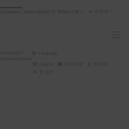
한국어
FIDO Alliance
Passkey 중심적인
컨퍼런스 인증
skey Central
Language
henticate Conference
English
简体中文
日本語
한국어