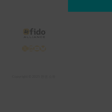
X
LinkedIn
YouTube
Bluesky
Copyright © 2025 판권 소유