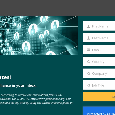
First Name
First
Name
Last Name
Last
Name
Email
Your
email
Country
로비저닝 기술을 위한 사양
Country
Company
ates!
Company
liance in your inbox.
Job Title
Job
e consenting to receive communications from: FIDO
Title
S
Beaverton, OR 97003, US, http://www.fidoalliance.org. You
ve emails at any time by using the unsubscribe link found at