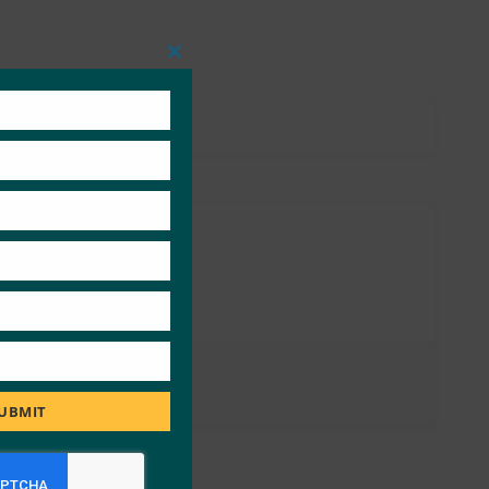
Close
this
module
UBMIT